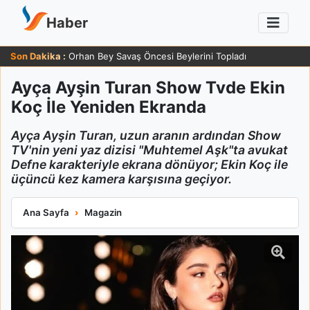
Haber
Son Dakika :
Orhan Bey Savaş Öncesi Beylerini Topladı
Ayça Ayşin Turan Show Tvde Ekin
Koç İle Yeniden Ekranda
Ayça Ayşin Turan, uzun aranın ardından Show
TV'nin yeni yaz dizisi "Muhtemel Aşk"ta avukat
Defne karakteriyle ekrana dönüyor; Ekin Koç ile
üçüncü kez kamera karşısına geçiyor.
Ayça Ayşin Turan Show Tvde Ekin Koç İle Yeniden Ekranda
Ana Sayfa
Magazin