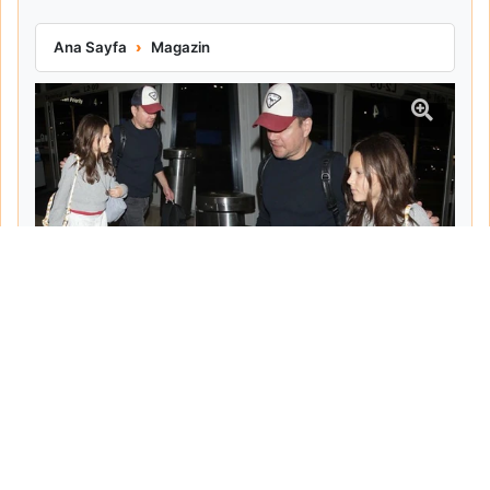
Matt Damon Babalık Pişmanlığını İtiraf Etti
Ana Sayfa
Magazin
Tarih:
2026-06-10
Yazar:
Turgut Gemici
Haberin Devamı...