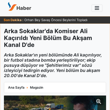
Haber
Son Dakika :
Orhan Bey Savaş Öncesi Beylerini Topladı
Arka Sokaklar'da Komiser Ali
Kaçırıldı Yeni Bölüm Bu Akşam
Kanal D'de
Arka Sokaklar'ın yeni bölümünde Ali kaçırılıyor,
bir futbol stadına bomba yerleştiriliyor; ekip
pusuya düşüyor ve "Şehitlerimiz var" sözü
izleyiciyi tedirgin ediyor. Yeni bölüm bu akşam
20.00'de Kanal D'de.
Arka Sokaklar'da Komiser Ali Kaçırıldı Yeni Bölüm Bu Akşam K
Ana Sayfa
Magazin