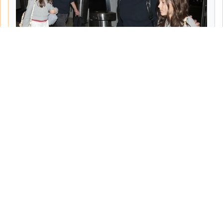
Tarih:
2026-06-10
Yazar:
Turgut Gemici
Haberin Devamı...
Haber.Biz Son Dakika Haberler
Son dakika gündem haberlerini ve açıklamaları
sitemizden canlı olarak takip edebilirsiniz...
Sayfalar