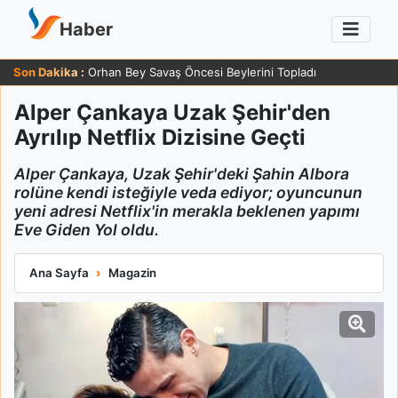
Haber
Son Dakika :
Orhan Bey Savaş Öncesi Beylerini Topladı
Alper Çankaya Uzak Şehir'den
Ayrılıp Netflix Dizisine Geçti
Alper Çankaya, Uzak Şehir'deki Şahin Albora
rolüne kendi isteğiyle veda ediyor; oyuncunun
yeni adresi Netflix'in merakla beklenen yapımı
Eve Giden Yol oldu.
Alper Çankaya Uzak Şehir'den Ayrılıp Netflix Dizisine Geçti
Ana Sayfa
Magazin