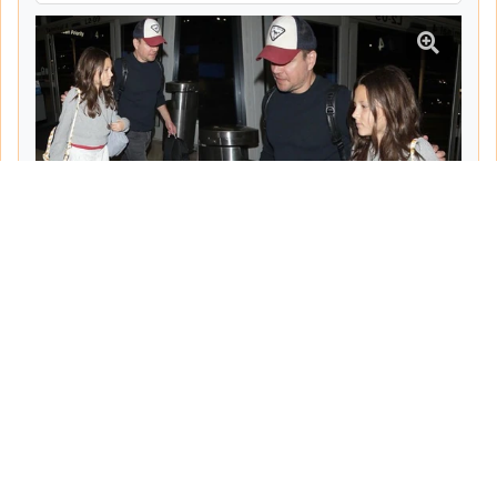
Tarih:
2026-06-10
Yazar:
Turgut Gemici
Haberin Devamı...
Haber.Biz Son Dakika Haberler
Son dakika gündem haberlerini ve açıklamaları