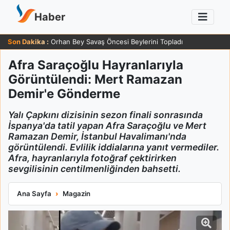
Haber
Son Dakika :
Orhan Bey Savaş Öncesi Beylerini Topladı
Afra Saraçoğlu Hayranlarıyla
Görüntülendi: Mert Ramazan
Demir'e Gönderme
Yalı Çapkını dizisinin sezon finali sonrasında
İspanya'da tatil yapan Afra Saraçoğlu ve Mert
Ramazan Demir, İstanbul Havalimanı'nda
görüntülendi. Evlilik iddialarına yanıt vermediler.
Afra, hayranlarıyla fotoğraf çektirirken
sevgilisinin centilmenliğinden bahsetti.
Afra Saraçoğlu Hayranlarıyla Görüntülendi: Mert Ramazan D
Ana Sayfa
Magazin