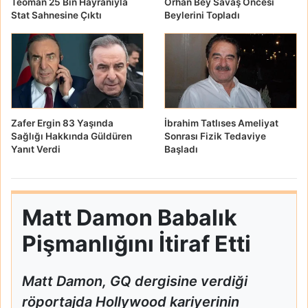
Teoman 25 Bin Hayranıyla
Orhan Bey Savaş Öncesi
Stat Sahnesine Çıktı
Beylerini Topladı
Zafer Ergin 83 Yaşında
İbrahim Tatlıses Ameliyat
Sağlığı Hakkında Güldüren
Sonrası Fizik Tedaviye
Yanıt Verdi
Başladı
Matt Damon Babalık
Pişmanlığını İtiraf Etti
Matt Damon, GQ dergisine verdiği
röportajda Hollywood kariyerinin