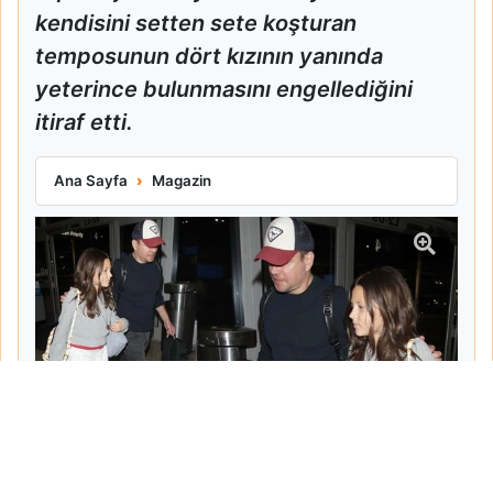
kendisini setten sete koşturan
temposunun dört kızının yanında
yeterince bulunmasını engellediğini
itiraf etti.
Matt Damon Babalık Pişmanlığını İtiraf Etti
Ana Sayfa
Magazin
Tarih:
2026-06-10
Yazar:
Turgut Gemici