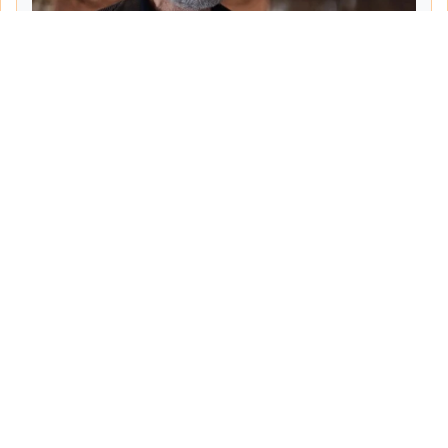
Tarih:
2026-06-09
Yazar:
Ahmet Şemsi
Haberin Devamı...
Haber.Biz Son Dakika Haberler
Son dakika gündem haberlerini ve açıklamaları
sitemizden canlı olarak takip edebilirsiniz...
Sayfalar
Hakkımızda
Politika