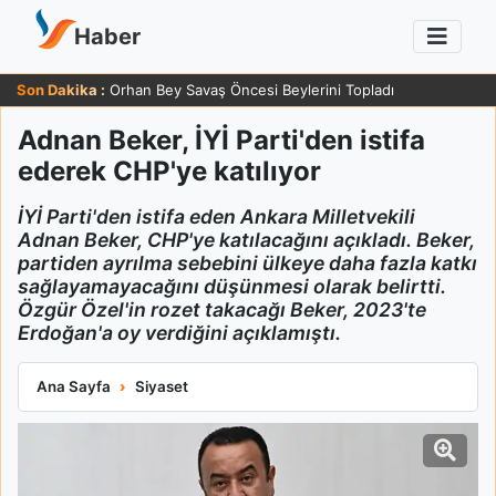
Haber
Son Dakika :
Orhan Bey Savaş Öncesi Beylerini Topladı
Adnan Beker, İYİ Parti'den istifa
ederek CHP'ye katılıyor
İYİ Parti'den istifa eden Ankara Milletvekili
Adnan Beker, CHP'ye katılacağını açıkladı. Beker,
partiden ayrılma sebebini ülkeye daha fazla katkı
sağlayamayacağını düşünmesi olarak belirtti.
Özgür Özel'in rozet takacağı Beker, 2023'te
Erdoğan'a oy verdiğini açıklamıştı.
Adnan Beker, İYİ Parti'den istifa ederek CHP'ye katılıyor
Ana Sayfa
Siyaset