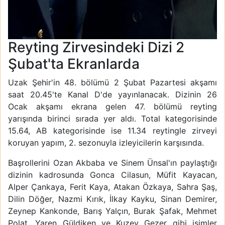
Reyting Zirvesindeki Dizi 2
Şubat'ta Ekranlarda
Uzak Şehir'in 48. bölümü 2 Şubat Pazartesi akşamı
saat 20.45'te Kanal D'de yayınlanacak. Dizinin 26
Ocak akşamı ekrana gelen 47. bölümü reyting
yarışında birinci sırada yer aldı. Total kategorisinde
15.64, AB kategorisinde ise 11.34 reytingle zirveyi
koruyan yapım, 2. sezonuyla izleyicilerin karşısında.
Başrollerini Ozan Akbaba ve Sinem Ünsal'ın paylaştığı
dizinin kadrosunda Gonca Cilasun, Müfit Kayacan,
Alper Çankaya, Ferit Kaya, Atakan Özkaya, Sahra Şaş,
Dilin Döğer, Nazmi Kırık, İlkay Kayku, Sinan Demirer,
Zeynep Kankonde, Barış Yalçın, Burak Şafak, Mehmet
Polat, Yaren Güldiken ve Kuzey Gezer gibi isimler