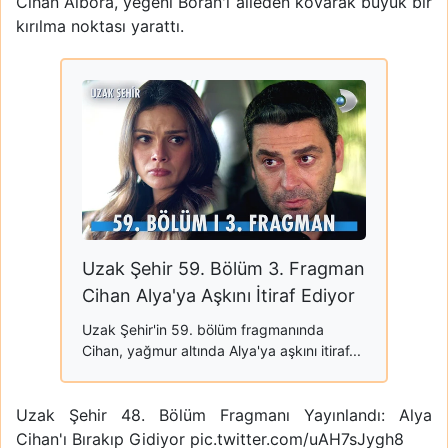
Cihan Albora, yeğeni Boran'ı aileden kovarak büyük bir
kırılma noktası yarattı.
Uzak Şehir 59. Bölüm 3. Fragman
Cihan Alya'ya Aşkını İtiraf Ediyor
Uzak Şehir'in 59. bölüm fragmanında
Cihan, yağmur altında Alya'ya aşkını itiraf...
Uzak Şehir 48. Bölüm Fragmanı Yayınlandı: Alya
Cihan'ı Bırakıp Gidiyor
pic.twitter.com/uAH7sJygh8