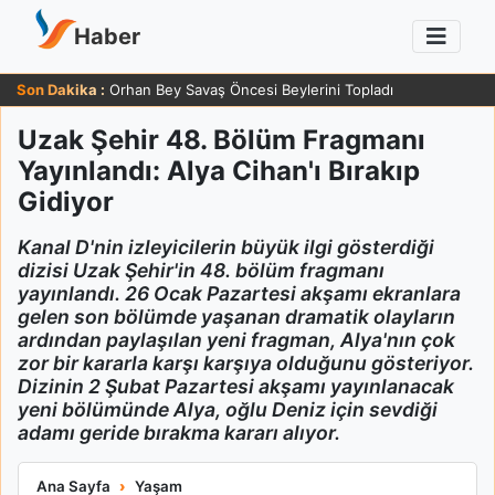
Haber
Son Dakika :
Orhan Bey Savaş Öncesi Beylerini Topladı
Uzak Şehir 48. Bölüm Fragmanı
Yayınlandı: Alya Cihan'ı Bırakıp
Gidiyor
Kanal D'nin izleyicilerin büyük ilgi gösterdiği
dizisi Uzak Şehir'in 48. bölüm fragmanı
yayınlandı. 26 Ocak Pazartesi akşamı ekranlara
gelen son bölümde yaşanan dramatik olayların
ardından paylaşılan yeni fragman, Alya'nın çok
zor bir kararla karşı karşıya olduğunu gösteriyor.
Dizinin 2 Şubat Pazartesi akşamı yayınlanacak
yeni bölümünde Alya, oğlu Deniz için sevdiği
adamı geride bırakma kararı alıyor.
Uzak Şehir 48. Bölüm Fragmanı Yayınlandı: Alya Cihan'ı Bırakı
Ana Sayfa
Yaşam