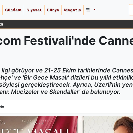
Gündem
Siyaset
Dünya
Magazin
dı
pcom Festivali'nde Cann
k ilgi görüyor ve 21-25 Ekim tarihlerinde Can
 Bahçe' ve 'Bir Gece Masalı' dizileri bu yılki etkin
r söyleşi gerçekleştirecek. Ayrıca, Uzerli'nin y
danı: Mucizeler ve Skandallar' da bulunuyor.
pcom Festivali'nde Cannes'da Dünya İle Buluşuyor
in