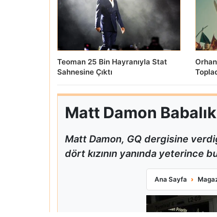
Teoman 25 Bin Hayranıyla Stat
Orhan
Sahnesine Çıktı
Topla
Matt Damon Babalık P
Matt Damon, GQ dergisine verdiğ
dört kızının yanında yeterince bul
Matt Damon Babalı
Ana Sayfa
Magaz