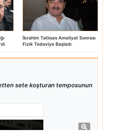
ığı
İbrahim Tatlıses Ameliyat Sonrası
rdi
Fizik Tedaviye Başladı
 setten sete koşturan temposunun