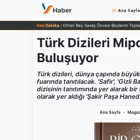
Haber
Ana Sayfa
Son Dakika :
Orhan Bey Savaş Öncesi Beylerini Topla
Türk Dizileri Mi
Buluşuyor
Türk dizileri, dünya çapında büyü
fuarında tanıtılacak. 'Safir', 'Gizli
dizisinin tanıtımında yer alarak bi
olarak yer aldığı 'Şakir Paşa Hane
Türk Dizileri Mi
Ana Sayfa
Magaz