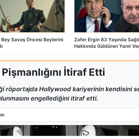
 Bey Savaş Öncesi Beylerini
Zafer Ergin 83 Yaşında Sağl
dı
Hakkında Güldüren Yanıt Ve
işmanlığını İtiraf Etti
i röportajda Hollywood kariyerinin kendisini
unmasını engellediğini itiraf etti.
k Pişmanlığını İtiraf Etti
in