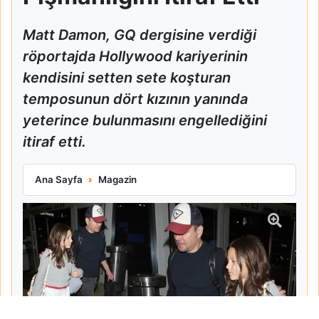
Matt Damon, GQ dergisine verdiği
röportajda Hollywood kariyerinin
kendisini setten sete koşturan
temposunun dört kızının yanında
yeterince bulunmasını engellediğini
itiraf etti.
Matt Damon Babalık Pişmanlığını İtiraf Etti
Ana Sayfa
Magazin