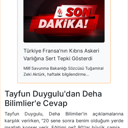
Türkiye Fransa'nın Kıbrıs Askeri
Varlığına Sert Tepki Gösterdi
Millî Savunma Bakanlığı Sözcüsü Tuğamiral
Zeki Aktürk, haftalık bilgilendirme...
Tayfun Duygulu'dan Deha
Bilimlier'e Cevap
Tayfun Duygulu, Deha Bilimlier'in açıklamalarına
karşılık verirken, "20 sene sonra benim olduğum yerde
inşallah konser verir. Eğitimi ne? 90'lar büyük camia…