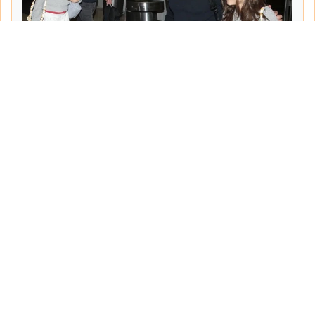
Tarih:
2026-06-10
Yazar:
Turgut Gemici
Haberin Devamı...
Haber.Biz Son Dakika Haberler
Son dakika gündem haberlerini ve açıklamaları
sitemizden canlı olarak takip edebilirsiniz...
Sayfalar
Hakkımızda