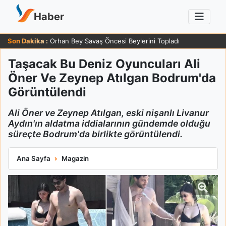
Haber
Son Dakika :
Orhan Bey Savaş Öncesi Beylerini Topladı
Taşacak Bu Deniz Oyuncuları Ali
Öner Ve Zeynep Atılgan Bodrum'da
Görüntülendi
Ali Öner ve Zeynep Atılgan, eski nişanlı Livanur
Aydın'ın aldatma iddialarının gündemde olduğu
süreçte Bodrum'da birlikte görüntülendi.
Taşacak Bu Deniz Oyuncuları Ali Öner Ve Zeynep Atılgan Bod
Ana Sayfa
Magazin