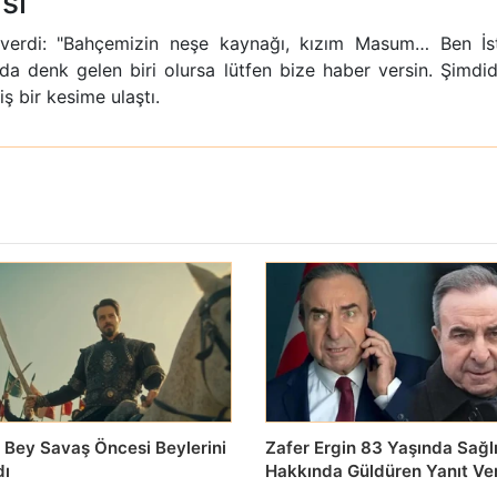
sı
 verdi: "Bahçemizin neşe kaynağı, kızım Masum… Ben İ
 denk gelen biri olursa lütfen bize haber versin. Şimdid
ş bir kesime ulaştı.
 Bey Savaş Öncesi Beylerini
Zafer Ergin 83 Yaşında Sağl
dı
Hakkında Güldüren Yanıt Ve