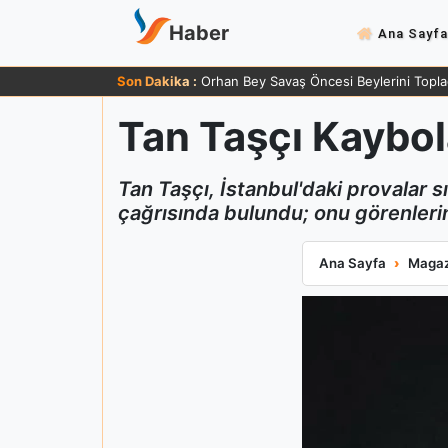
Haber
Ana Sayfa
Son Dakika :
Orhan Bey Savaş Öncesi Beylerini Topla
Tan Taşçı Kaybol
Tan Taşçı, İstanbul'daki provalar
çağrısında bulundu; onu görenlerin
Tan Taşçı Kaybol
Ana Sayfa
Magaz