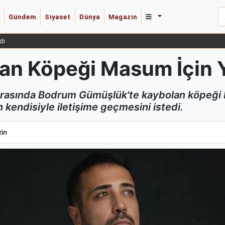
Gündem
Siyaset
Dünya
Magazin
dı
an Köpeği Masum İçin Y
 sırasında Bodrum Gümüşlük'te kaybolan köpeğ
 kendisiyle iletişime geçmesini istedi.
an Köpeği Masum İçin Yardım İstedi
in