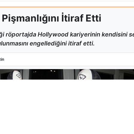
işmanlığını İtiraf Etti
i röportajda Hollywood kariyerinin kendisini
unmasını engellediğini itiraf etti.
k Pişmanlığını İtiraf Etti
in