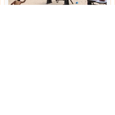
Tarih:
2026-06-06
Yazar:
Mehmet Pancar
Haberin Devamı...
Haber.Biz Son Dakika Haberler
Son dakika gündem haberlerini ve açıklamaları
sitemizden canlı olarak takip edebilirsiniz...
Sayfalar