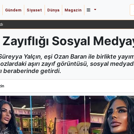
Gündem
Siyaset
Dünya
Magazin
 Güldüren Yanıt Verdi
 Zayıflığı Sosyal Medya
üreyya Yalçın, eşi Ozan Baran ile birlikte yayı
zlardaki aşırı zayıf görüntüsü, sosyal medyad
ı beraberinde getirdi.
 Zayıflığı Sosyal Medyayı İkiye Böldü
in