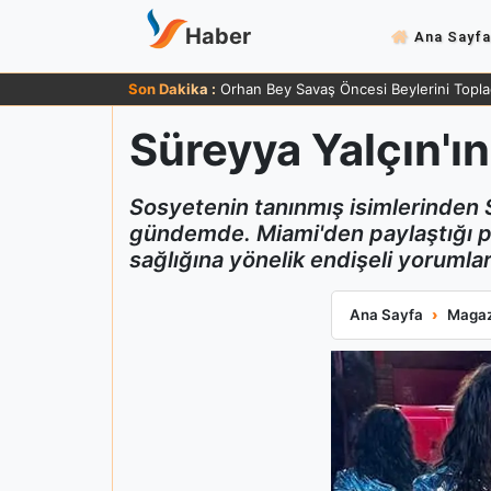
Haber
Ana Sayfa
Son Dakika :
Zafer Ergin 83 Yaşında Sağlığı Hakkında
Süreyya Yalçın'ın
Sosyetenin tanınmış isimlerinden S
gündemde. Miami'den paylaştığı po
sağlığına yönelik endişeli yorumlar
Süreyya Yalçın'ın
Ana Sayfa
Magaz