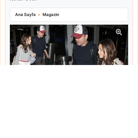
Matt Damon Babalık Pişmanlığını İtiraf Etti
Ana Sayfa
Magazin
Tarih:
2026-06-10
Yazar:
Turgut Gemici
Haberin Devamı...