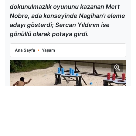
dokunulmazlık oyununu kazanan Mert
Nobre, ada konseyinde Nagihan'ı eleme
adayı gösterdi; Sercan Yıldırım ise
gönüllü olarak potaya girdi.
Mert Nobre Dokunulmazlığı Kazandı Nagihan ve Sercan Ele
Ana Sayfa
Yaşam
Tarih:
2026-06-06
Yazar:
Mehmet Pancar