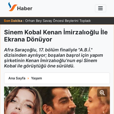
Haber
Son Dakika :
Orhan Bey Savaş Öncesi Beylerini Topladı
Sinem Kobal Kenan İmirzalıoğlu İle
Ekrana Dönüyor
Afra Saraçoğlu, 17. bölüm finaliyle "A.B.İ."
dizisinden ayrılıyor; boşalan başrol için yapım
şirketinin Kenan İmirzalıoğlu'nun eşi Sinem
Kobal ile görüştüğü öne sürüldü.
Sinem Kobal Kenan İmirzalıoğlu İle Ekrana Dönüyor
Ana Sayfa
Yaşam