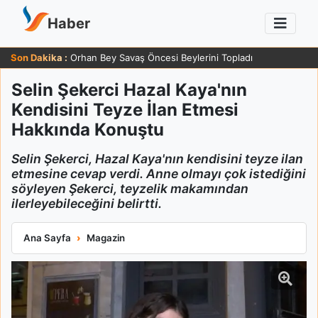
Haber
Son Dakika :
Orhan Bey Savaş Öncesi Beylerini Topladı
Selin Şekerci Hazal Kaya'nın
Kendisini Teyze İlan Etmesi
Hakkında Konuştu
Selin Şekerci, Hazal Kaya'nın kendisini teyze ilan
etmesine cevap verdi. Anne olmayı çok istediğini
söyleyen Şekerci, teyzelik makamından
ilerleyebileceğini belirtti.
Selin Şekerci Hazal Kaya'nın Kendisini Teyze İlan Etmesi Hak
Ana Sayfa
Magazin