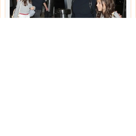
Tarih:
2026-06-10
Yazar:
Turgut Gemici
Haberin Devamı...
Haber.Biz Son Dakika Haberler
Son dakika gündem haberlerini ve açıklamaları
sitemizden canlı olarak takip edebilirsiniz...
Sayfalar