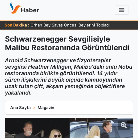
Haber
Son Dakika :
Zafer Ergin 83 Yaşında Sağlığı Hakkında Güldüren Yanıt Verdi
Schwarzenegger Sevgilisiyle
Malibu Restoranında Görüntülendi
Arnold Schwarzenegger ve fizyoterapist
sevgilisi Heather Milligan, Malibu'daki ünlü Nobu
restoranında birlikte görüntülendi. 14 yıldır
süren ilişkilerini büyük ölçüde kamuoyundan
uzak tutan çift, akşam yemeğinde objektiflere
yakalandı.
Schwarzenegger Sevgilisiyle Malibu Restoranında Görüntülen
Ana Sayfa
Magazin