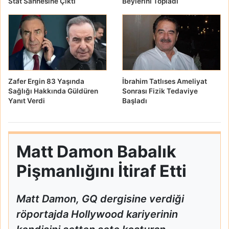
Stat Sahnesine Çıktı
Beylerini Topladı
Zafer Ergin 83 Yaşında
İbrahim Tatlıses Ameliyat
Sağlığı Hakkında Güldüren
Sonrası Fizik Tedaviye
Yanıt Verdi
Başladı
Matt Damon Babalık
Pişmanlığını İtiraf Etti
Matt Damon, GQ dergisine verdiği
röportajda Hollywood kariyerinin