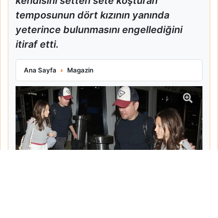
kendisini setten sete koşturan
temposunun dört kızının yanında
yeterince bulunmasını engellediğini
itiraf etti.
Matt Damon Babalık Pişmanlığını İtiraf Etti
Ana Sayfa
Magazin
Tarih:
2026-06-10
Yazar:
Turgut Gemici