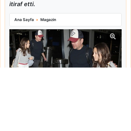
itiraf etti.
Matt Damon Babalık Pişmanlığını İtiraf Etti
Ana Sayfa
Magazin
Tarih:
2026-06-10
Yazar:
Turgut Gemici
Haberin Devamı...