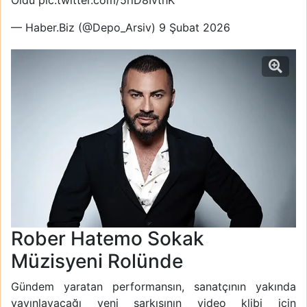
Oldu
pic.twitter.com/5rlD8IvthK
— Haber.Biz (@Depo_Arsiv)
9 Şubat 2026
Rober Hatemo Sokak
Müzisyeni Rolünde
Gündem yaratan performansın, sanatçının yakında
yayınlayacağı yeni şarkısının video klibi için