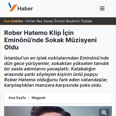
Haber
Son Dakika :
Orhan Bey Savaş Öncesi Beylerini Topladı
Rober Hatemo Klip İçin
Eminönü’nde Sokak Müzisyeni
Oldu
İstanbul'un en işlek noktalarından Eminönü'nde
dün gece yürüyenler, sokaktan yükselen tanıdık
bir sesle adımlarını yavaşlattı. Kalabalığın
arasında şarkı söyleyen kişinin ünlü popçu
Rober Hatemo olduğunu fark eden vatandaşlar,
karşılaştıkları manzara karşısında şoke oldu.
Rober Hatemo Klip İçin Eminönü’nde Sokak Müzisyeni Oldu
Ana Sayfa
Magazin