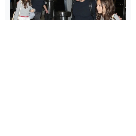
Tarih:
2026-06-10
Yazar:
Turgut Gemici
Haberin Devamı...
Haber.Biz Son Dakika Haberler
Son dakika gündem haberlerini ve açıklamaları
sitemizden canlı olarak takip edebilirsiniz...
Sayfalar