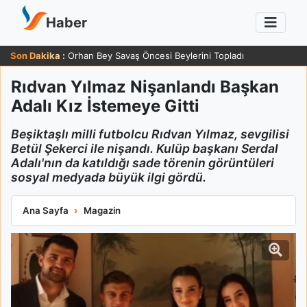
Haber
Son Dakika :
Orhan Bey Savaş Öncesi Beylerini Topladı
Rıdvan Yılmaz Nişanlandı Başkan
Adalı Kız İstemeye Gitti
Beşiktaşlı milli futbolcu Rıdvan Yılmaz, sevgilisi
Betül Şekerci ile nişandı. Kulüp başkanı Serdal
Adalı'nın da katıldığı sade törenin görüntüleri
sosyal medyada büyük ilgi gördü.
Rıdvan Yılmaz Nişanlandı Başkan Adalı Kız İstemeye Gitti
Ana Sayfa
Magazin