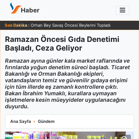
Haber
Son Dakika :
Orhan Bey Savaş Öncesi Beylerini Topladı
Ramazan Öncesi Gıda Denetimi
Başladı, Ceza Geliyor
Ramazan ayına günler kala market raflarında ve
fırınlarda yoğun denetim süreci başladı. Ticaret
Bakanlığı ve Orman Bakanlığı ekipleri,
vatandaşların temiz ve güvenilir gıdaya erişimi
için tüm illerde eş zamanlı kontrollere çıktı.
Bakan İbrahim Yumaklı, kurallara uymayan
işletmelere kesin müeyyideler uygulanacağını
duyurdu.
Ramazan Öncesi Gıda Denetimi Başladı, Ceza Geliyor
Ana Sayfa
Gündem