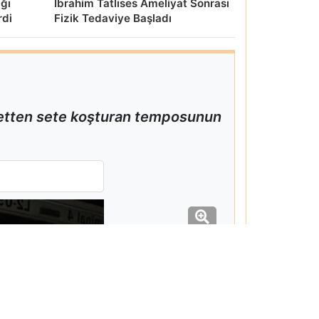
ığı
İbrahim Tatlıses Ameliyat Sonrası
rdi
Fizik Tedaviye Başladı
 setten sete koşturan temposunun