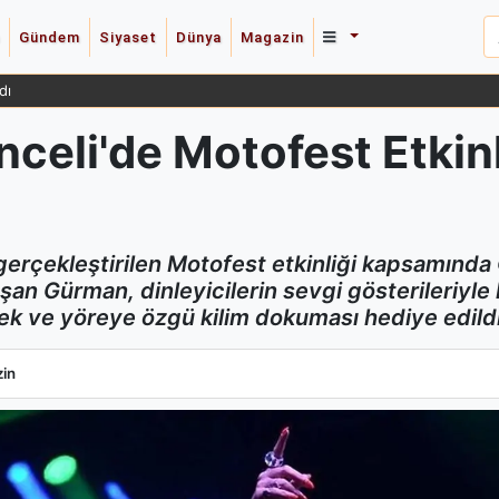
Gündem
Siyaset
Dünya
Magazin
dı
celi'de Motofest Etkin
erçekleştirilen Motofest etkinliği kapsamında
şan Gürman, dinleyicilerin sevgi gösterileriyle 
çek ve yöreye özgü kilim dokuması hediye edildi
eli'de Motofest Etkinliğinde Sahne Aldı
in