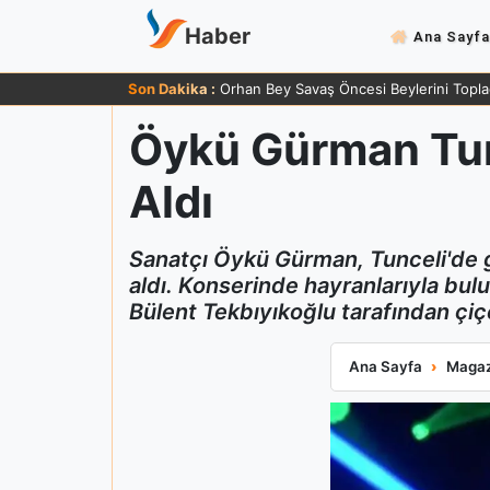
Haber
Ana Sayfa
Son Dakika :
Orhan Bey Savaş Öncesi Beylerini Topla
Öykü Gürman Tun
Aldı
Sanatçı Öykü Gürman, Tunceli'de g
aldı. Konserinde hayranlarıyla bulu
Bülent Tekbıyıkoğlu tarafından çi
Öykü Gürman Tunc
Ana Sayfa
Magaz