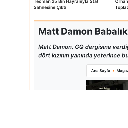
Teoman 25 Bin Hayranıyla Stat
Orhan
Sahnesine Çıktı
Topla
Matt Damon Babalık P
Matt Damon, GQ dergisine verdiğ
dört kızının yanında yeterince bul
Matt Damon Babalı
Ana Sayfa
Magaz