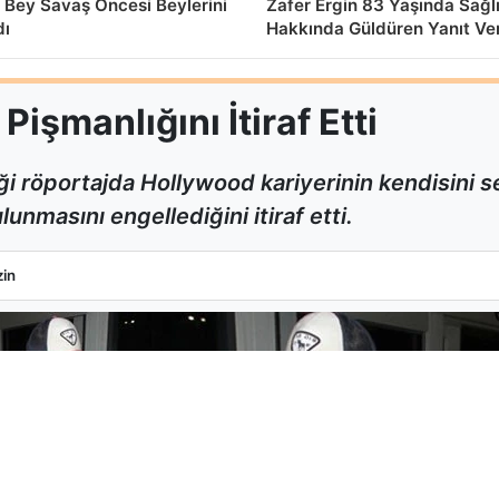
 Bey Savaş Öncesi Beylerini
Zafer Ergin 83 Yaşında Sağl
dı
Hakkında Güldüren Yanıt Ve
işmanlığını İtiraf Etti
i röportajda Hollywood kariyerinin kendisini
unmasını engellediğini itiraf etti.
k Pişmanlığını İtiraf Etti
in