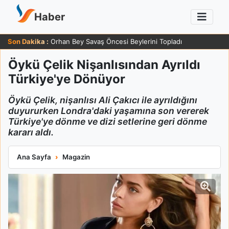
Haber
Son Dakika :
Orhan Bey Savaş Öncesi Beylerini Topladı
Öykü Çelik Nişanlısından Ayrıldı
Türkiye'ye Dönüyor
Öykü Çelik, nişanlısı Ali Çakıcı ile ayrıldığını
duyururken Londra'daki yaşamına son vererek
Türkiye'ye dönme ve dizi setlerine geri dönme
kararı aldı.
Öykü Çelik Nişanlısından Ayrıldı Türkiye'ye Dönüyor
Ana Sayfa
Magazin