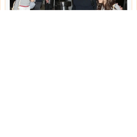
Tarih:
2026-06-10
Yazar:
Turgut Gemici
Haberin Devamı...
Haber.Biz Son Dakika Haberler
Son dakika gündem haberlerini ve açıklamaları
sitemizden canlı olarak takip edebilirsiniz...
Sayfalar
Hakkımızda