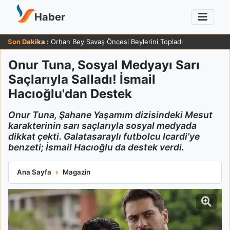
Haber
Son Dakika :
Orhan Bey Savaş Öncesi Beylerini Topladı
Onur Tuna, Sosyal Medyayı Sarı
Saçlarıyla Salladı! İsmail
Hacıoğlu'dan Destek
Onur Tuna, Şahane Yaşamım dizisindeki Mesut
karakterinin sarı saçlarıyla sosyal medyada
dikkat çekti. Galatasaraylı futbolcu Icardi'ye
benzeti; İsmail Hacıoğlu da destek verdi.
Onur Tuna, Sosyal Medyayı Sarı Saçlarıyla Salladı! İsmail Hac
Ana Sayfa
Magazin