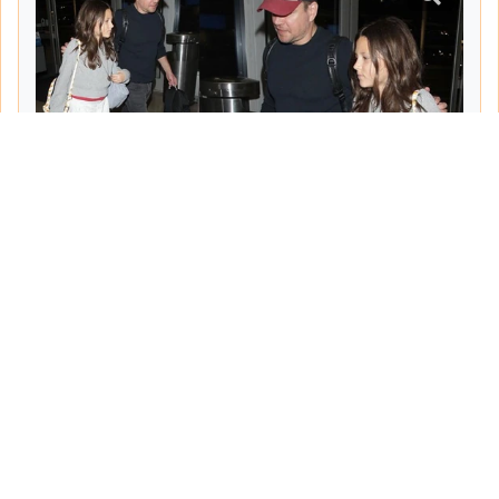
Tarih:
2026-06-10
Yazar:
Turgut Gemici
Haberin Devamı...
Haber.Biz Son Dakika Haberler
Son dakika gündem haberlerini ve açıklamaları
sitemizden canlı olarak takip edebilirsiniz...