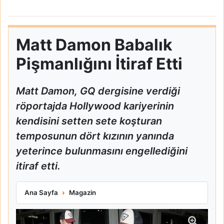
Matt Damon Babalık
Pişmanlığını İtiraf Etti
Matt Damon, GQ dergisine verdiği
röportajda Hollywood kariyerinin
kendisini setten sete koşturan
temposunun dört kızının yanında
yeterince bulunmasını engellediğini
itiraf etti.
Matt Damon Babalık Pişmanlığını İtiraf Etti
Ana Sayfa
Magazin