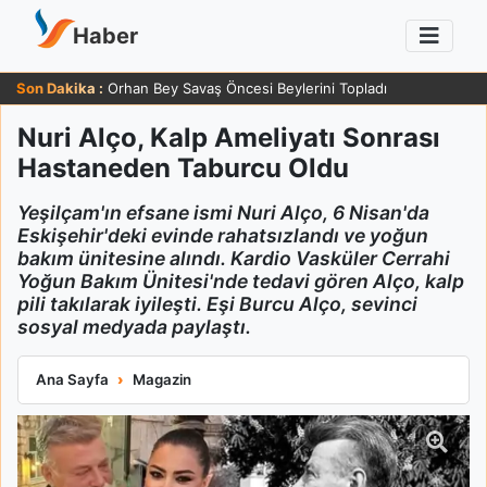
Haber
Son Dakika :
Orhan Bey Savaş Öncesi Beylerini Topladı
Nuri Alço, Kalp Ameliyatı Sonrası
Hastaneden Taburcu Oldu
Yeşilçam'ın efsane ismi Nuri Alço, 6 Nisan'da
Eskişehir'deki evinde rahatsızlandı ve yoğun
bakım ünitesine alındı. Kardio Vasküler Cerrahi
Yoğun Bakım Ünitesi'nde tedavi gören Alço, kalp
pili takılarak iyileşti. Eşi Burcu Alço, sevinci
sosyal medyada paylaştı.
Nuri Alço, Kalp Ameliyatı Sonrası Hastaneden Taburcu Oldu
Ana Sayfa
Magazin