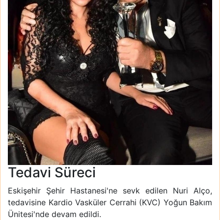
Tedavi Süreci
Eskişehir Şehir Hastanesi'ne sevk edilen Nuri Alço,
tedavisine Kardio Vasküler Cerrahi (KVC) Yoğun Bakım
Ünitesi'nde devam edildi.