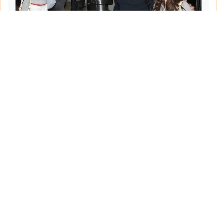
Tarih:
2026-06-10
Yazar:
Turgut Gemici
Haberin Devamı...
Haber.Biz Son Dakika Haberler
Son dakika gündem haberlerini ve açıklamaları
sitemizden canlı olarak takip edebilirsiniz...
Sayfalar
Hakkımızda