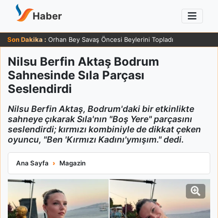
Haber
Son Dakika :
Orhan Bey Savaş Öncesi Beylerini Topladı
Nilsu Berfin Aktaş Bodrum
Sahnesinde Sıla Parçası
Seslendirdi
Nilsu Berfin Aktaş, Bodrum'daki bir etkinlikte
sahneye çıkarak Sıla'nın "Boş Yere" parçasını
seslendirdi; kırmızı kombiniyle de dikkat çeken
oyuncu, "Ben 'Kırmızı Kadını'ymışım." dedi.
Nilsu Berfin Aktaş Bodrum Sahnesinde Sıla Parçası Seslendirdi
Ana Sayfa
Magazin