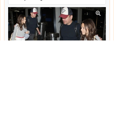
Tarih:
2026-06-10
Yazar:
Turgut Gemici
Haberin Devamı...
Haber.Biz Son Dakika Haberler