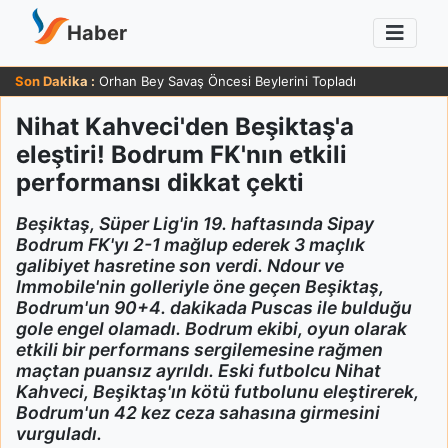
Haber
Son Dakika :
Orhan Bey Savaş Öncesi Beylerini Topladı
Nihat Kahveci'den Beşiktaş'a
eleştiri! Bodrum FK'nın etkili
performansı dikkat çekti
Beşiktaş, Süper Lig'in 19. haftasında Sipay
Bodrum FK'yı 2-1 mağlup ederek 3 maçlık
galibiyet hasretine son verdi. Ndour ve
Immobile'nin golleriyle öne geçen Beşiktaş,
Bodrum'un 90+4. dakikada Puscas ile bulduğu
gole engel olamadı. Bodrum ekibi, oyun olarak
etkili bir performans sergilemesine rağmen
maçtan puansız ayrıldı. Eski futbolcu Nihat
Kahveci, Beşiktaş'ın kötü futbolunu eleştirerek,
Bodrum'un 42 kez ceza sahasına girmesini
vurguladı.