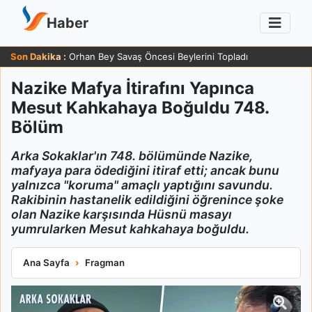
Haber
Son Dakika :
Orhan Bey Savaş Öncesi Beylerini Topladı
Nazike Mafya İtirafını Yapınca
Mesut Kahkahaya Boğuldu 748.
Bölüm
Arka Sokaklar'ın 748. bölümünde Nazike,
mafyaya para ödediğini itiraf etti; ancak bunu
yalnızca "koruma" amaçlı yaptığını savundu.
Rakibinin hastanelik edildiğini öğrenince şoke
olan Nazike karşısında Hüsnü masayı
yumrularken Mesut kahkahaya boğuldu.
Nazike Mafya İtirafını Yapınca Mesut Kahkahaya Boğuldu 748
Ana Sayfa
Fragman