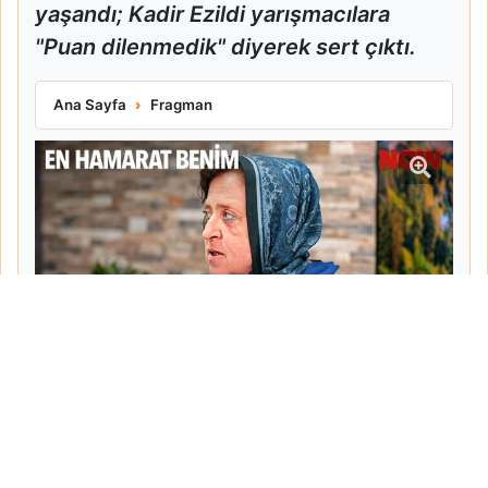
yaşandı; Kadir Ezildi yarışmacılara
"Puan dilenmedik" diyerek sert çıktı.
En Hamarat Benim 1055. Bölüm Fragmanı Yayınlandı
Ana Sayfa
Fragman
Tarih:
2026-05-14
Yazar:
Semra Karaman
Haberin Devamı...