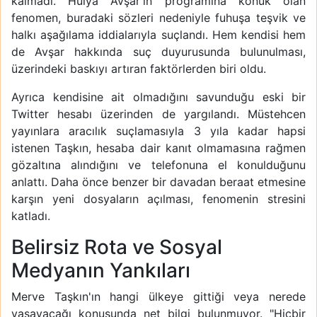
kalmadı. Hülya Avşar'ın programına konuk olan
fenomen, buradaki sözleri nedeniyle fuhuşa teşvik ve
halkı aşağılama iddialarıyla suçlandı. Hem kendisi hem
de Avşar hakkında suç duyurusunda bulunulması,
üzerindeki baskıyı artıran faktörlerden biri oldu.
Ayrıca kendisine ait olmadığını savunduğu eski bir
Twitter hesabı üzerinden de yargılandı. Müstehcen
yayınlara aracılık suçlamasıyla 3 yıla kadar hapsi
istenen Taşkın, hesaba dair kanıt olmamasına rağmen
gözaltına alındığını ve telefonuna el konulduğunu
anlattı. Daha önce benzer bir davadan beraat etmesine
karşın yeni dosyaların açılması, fenomenin stresini
katladı.
Belirsiz Rota ve Sosyal
Medyanın Yankıları
Merve Taşkın'ın hangi ülkeye gittiği veya nerede
yaşayacağı konusunda net bilgi bulunmuyor. "Hiçbir