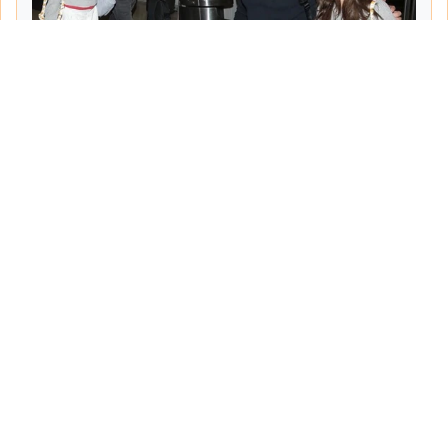
Tarih:
2026-06-10
Yazar:
Turgut Gemici
Haberin Devamı...
Haber.Biz Son Dakika Haberler
Son dakika gündem haberlerini ve açıklamaları
sitemizden canlı olarak takip edebilirsiniz...
Sayfalar
Hakkımızda