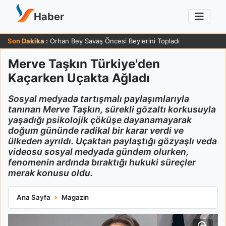
Haber
Son Dakika :
Orhan Bey Savaş Öncesi Beylerini Topladı
Merve Taşkın Türkiye'den
Kaçarken Uçakta Ağladı
Sosyal medyada tartışmalı paylaşımlarıyla
tanınan Merve Taşkın, sürekli gözaltı korkusuyla
yaşadığı psikolojik çöküşe dayanamayarak
doğum gününde radikal bir karar verdi ve
ülkeden ayrıldı. Uçaktan paylaştığı gözyaşlı veda
videosu sosyal medyada gündem olurken,
fenomenin ardında bıraktığı hukuki süreçler
merak konusu oldu.
Merve Taşkın Türkiye'den Kaçarken Uçakta Ağladı
Ana Sayfa
Magazin