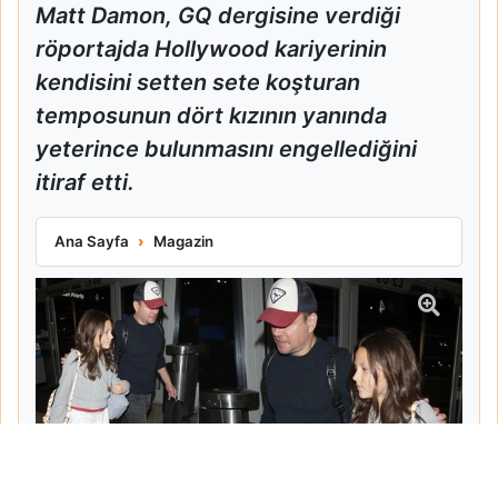
Matt Damon, GQ dergisine verdiği
röportajda Hollywood kariyerinin
kendisini setten sete koşturan
temposunun dört kızının yanında
yeterince bulunmasını engellediğini
itiraf etti.
Matt Damon Babalık Pişmanlığını İtiraf Etti
Ana Sayfa
Magazin