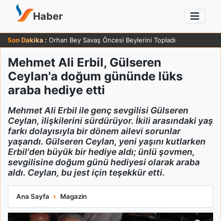
Haber
Son Dakika :
Zafer Ergin 83 Yaşında Sağlığı Hakkında Güldüren Yanıt Verdi
Mehmet Ali Erbil, Gülseren
Ceylan'a doğum gününde lüks
araba hediye etti
Mehmet Ali Erbil ile genç sevgilisi Gülseren
Ceylan, ilişkilerini sürdürüyor. İkili arasındaki yaş
farkı dolayısıyla bir dönem ailevi sorunlar
yaşandı. Gülseren Ceylan, yeni yaşını kutlarken
Erbil'den büyük bir hediye aldı; ünlü şovmen,
sevgilisine doğum günü hediyesi olarak araba
aldı. Ceylan, bu jest için teşekkür etti.
Mehmet Ali Erbil, Gülseren Ceylan'a doğum gününde lüks araba
Ana Sayfa
Magazin