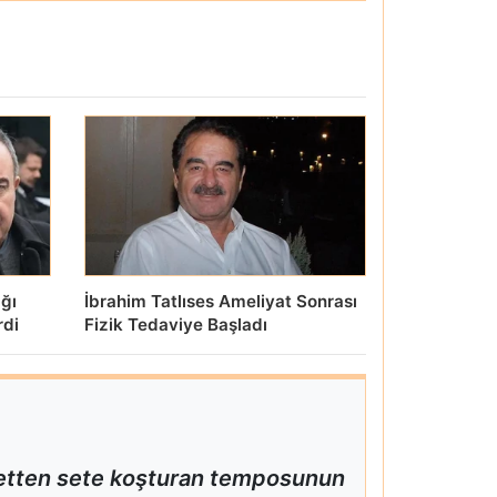
ığı
İbrahim Tatlıses Ameliyat Sonrası
rdi
Fizik Tedaviye Başladı
 setten sete koşturan temposunun