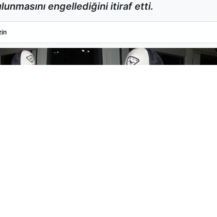
unmasını engellediğini itiraf etti.
k Pişmanlığını İtiraf Etti
in