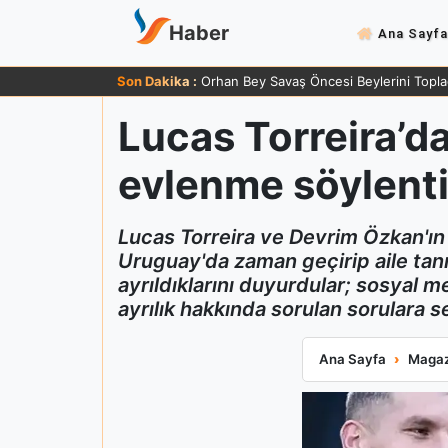
Haber
Ana Sayfa
Son Dakika :
Orhan Bey Savaş Öncesi Beylerini Topla
Lucas Torreira’da
evlenme söylenti
Lucas Torreira ve Devrim Özkan'ın 
Uruguay'da zaman geçirip aile tanı
ayrıldıklarını duyurdular; sosyal med
ayrılık hakkında sorulan sorulara se
Lucas Torreira’da
Ana Sayfa
Magaz