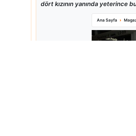
dört kızının yanında yeterince bul
Matt Damon Babalı
Ana Sayfa
Magaz