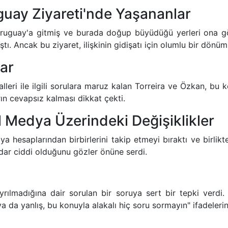
guay Ziyareti'nde Yaşananlar
Uruguay'a gitmiş ve burada doğup büyüdüğü yerleri ona göst
ıştı. Ancak bu ziyaret, ilişkinin gidişatı için olumlu bir dönü
lar
eri ile ilgili sorulara maruz kalan Torreira ve Özkan, bu konu
ların cevapsız kalması dikkat çekti.
l Medya Üzerindeki Değişiklikler
ya hesaplarından birbirlerini takip etmeyi bıraktı ve birlikt
adar ciddi olduğunu gözler önüne serdi.
rılmadığına dair sorulan bir soruya sert bir tepki verdi. 
 da yanlış, bu konuyla alakalı hiç soru sormayın" ifadelerini