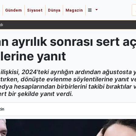
Gündem
Siyaset
Dünya
Magazin
dı
n ayrılık sonrası sert a
lerine yanıt
ilişkisi, 2024'teki ayrılığın ardından ağustosta
tırken, dönüşte evlenme söylentilerine yanıt v
ya hesaplarından birbirlerini takibi bıraktılar ve
rt bir şekilde yanıt verdi.
n ayrılık sonrası sert açıklamalar ve evlenme söylentilerine yanıt
in