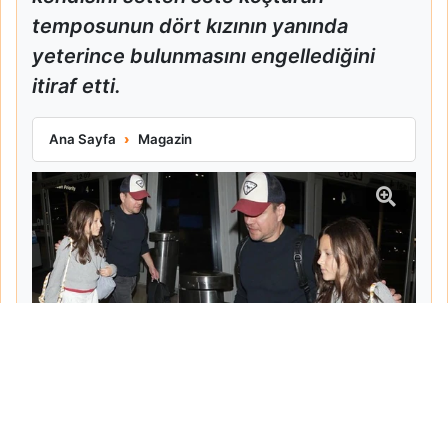
temposunun dört kızının yanında
yeterince bulunmasını engellediğini
itiraf etti.
Matt Damon Babalık Pişmanlığını İtiraf Etti
Ana Sayfa
Magazin
Tarih:
2026-06-10
Yazar:
Turgut Gemici