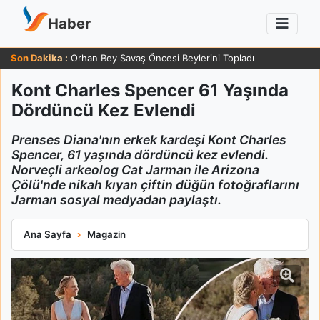
Haber
Son Dakika :
Zafer Ergin 83 Yaşında Sağlığı Hakkında Güldüren Yanıt Verdi
Kont Charles Spencer 61 Yaşında
Dördüncü Kez Evlendi
Prenses Diana'nın erkek kardeşi Kont Charles
Spencer, 61 yaşında dördüncü kez evlendi.
Norveçli arkeolog Cat Jarman ile Arizona
Çölü'nde nikah kıyan çiftin düğün fotoğraflarını
Jarman sosyal medyadan paylaştı.
Kont Charles Spencer 61 Yaşında Dördüncü Kez Evlendi
Ana Sayfa
Magazin