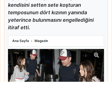
kendisini setten sete koşturan
temposunun dört kızının yanında
yeterince bulunmasını engellediğini
itiraf etti.
Matt Damon Babalık Pişmanlığını İtiraf Etti
Ana Sayfa
Magazin
Tarih:
2026-06-10
Yazar:
Turgut Gemici