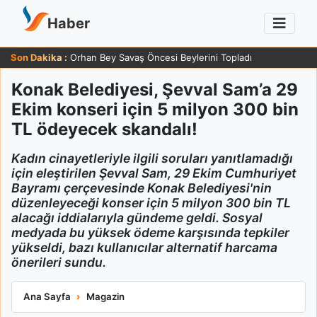
Haber
Son Dakika :
Orhan Bey Savaş Öncesi Beylerini Topladı
Konak Belediyesi, Şevval Sam’a 29
Ekim konseri için 5 milyon 300 bin
TL ödeyecek skandalı!
Kadın cinayetleriyle ilgili soruları yanıtlamadığı
için eleştirilen Şevval Sam, 29 Ekim Cumhuriyet
Bayramı çerçevesinde Konak Belediyesi'nin
düzenleyeceği konser için 5 milyon 300 bin TL
alacağı iddialarıyla gündeme geldi. Sosyal
medyada bu yüksek ödeme karşısında tepkiler
yükseldi, bazı kullanıcılar alternatif harcama
önerileri sundu.
Konak Belediyesi, Şevval Sam’a 29 Ekim konseri için 5 milyon
Ana Sayfa
Magazin