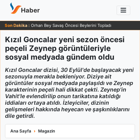
Haber
Son Dakika :
Orhan Bey Savaş Öncesi Beylerini Topladı
Kızıl Goncalar yeni sezon öncesi
peçeli Zeynep görüntüleriyle
sosyal medyada gündem oldu
Kızıl Goncalar dizisi, 30 Eylül'de başlayacak yeni
sezonuyla merakla bekleniyor. Diziye ait
görüntüler sosyal medyada paylaşıldı ve Zeynep
karakterinin peçeli hali dikkat çekti. Zeynep'in
Vahit'le evlendirilip onun tarikatına katıldığı
iddiaları ortaya atıldı. İzleyiciler, dizinin
gelişmeleri hakkında heyecan ve şaşkınlıklarını
dile getirdi.
Kızıl Goncalar yeni sezon öncesi peçeli Zeynep görüntüleriy
Ana Sayfa
Magazin