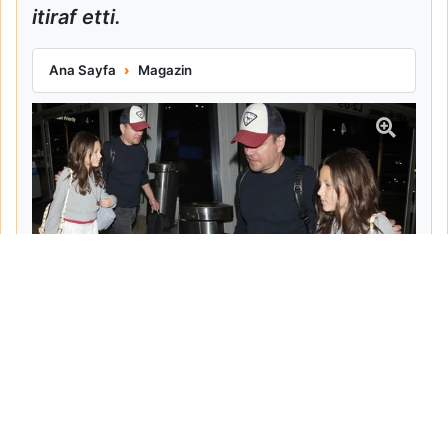
itiraf etti.
Matt Damon Babalık Pişmanlığını İtiraf Etti
Ana Sayfa
Magazin
Tarih:
2026-06-10
Yazar:
Turgut Gemici
Haberin Devamı...