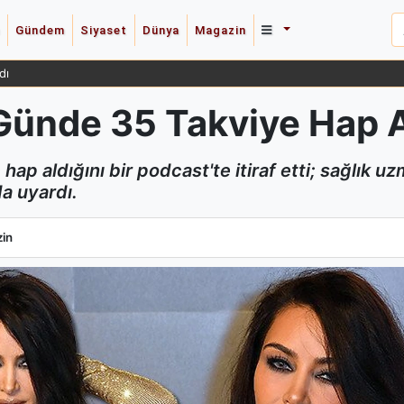
Gündem
Siyaset
Dünya
Magazin
 Güldüren Yanıt Verdi
nde 35 Takviye Hap Aldı
p aldığını bir podcast'te itiraf etti; sağlık u
a uyardı.
nde 35 Takviye Hap Aldığını İtiraf Etti
in