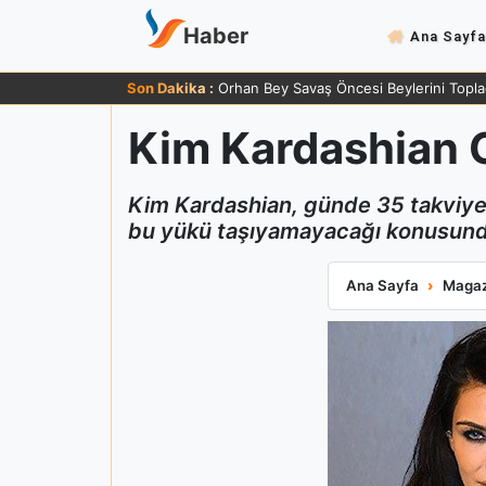
Haber
Ana Sayfa
Son Dakika :
Zafer Ergin 83 Yaşında Sağlığı Hakkında
Kim Kardashian Gü
Kim Kardashian, günde 35 takviye ha
bu yükü taşıyamayacağı konusund
Kim Kardashian Gü
Ana Sayfa
Magaz