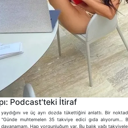
: Podcast'teki İtiraf
aydığını ve üç ayrı dozda tükettiğini anlattı. Bir noktada
. "Günde muhtemelen 35 takviye edici gıda alıyorum... 
 dayanamam. Hap yorgunluğum var. Bu balık yağı takviyelerin