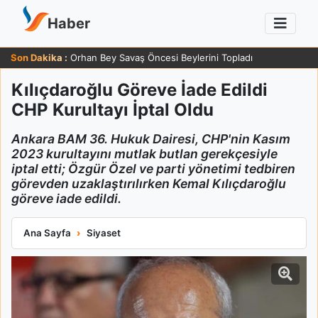
Haber
Son Dakika :
Orhan Bey Savaş Öncesi Beylerini Topladı
Kılıçdaroğlu Göreve İade Edildi
CHP Kurultayı İptal Oldu
Ankara BAM 36. Hukuk Dairesi, CHP'nin Kasım
2023 kurultayını mutlak butlan gerekçesiyle
iptal etti; Özgür Özel ve parti yönetimi tedbiren
görevden uzaklaştırılırken Kemal Kılıçdaroğlu
göreve iade edildi.
Kılıçdaroğlu Göreve İade Edildi CHP Kurultayı İptal Oldu
Ana Sayfa
Siyaset