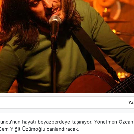
Ya
uncu'nun hayatı beyazperdeye taşınıyor. Yönetmen Özcan Al
 Cem Yiğit Üzümoğlu canlandıracak.