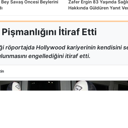
 Bey Savaş Öncesi Beylerini
Zafer Ergin 83 Yaşında Sağl
dı
Hakkında Güldüren Yanıt Ve
işmanlığını İtiraf Etti
i röportajda Hollywood kariyerinin kendisini
unmasını engellediğini itiraf etti.
k Pişmanlığını İtiraf Etti
in