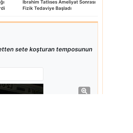
ığı
İbrahim Tatlıses Ameliyat Sonrası
rdi
Fizik Tedaviye Başladı
 setten sete koşturan temposunun