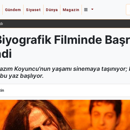
Gündem
Siyaset
Dünya
Magazin
dı
yografik Filminde Başr
di
Kazım Koyuncu'nun yaşamı sinemaya taşınıyor; 
bu yaz başlıyor.
yografik Filminde Başrolü Cem Yiğit Üzümoğlu Üstlendi
in