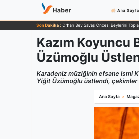
Haber
Ana Sayfa
Son Dakika :
Orhan Bey Savaş Öncesi Beylerini Topla
Kazım Koyuncu Bi
Üzümoğlu Üstlen
Karadeniz müziğinin efsane ismi 
Yiğit Üzümoğlu üstlendi, çekimler 
Kazım Koyuncu Bi
Ana Sayfa
Magaz