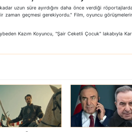
ar uzun süre ayırdığını daha önce verdiği röportajlarda ş
 bir zaman geçmesi gerekiyordu." Film, oyuncu görüşmele
ybeden Kazım Koyuncu, "Şair Ceketli Çocuk" lakabıyla Kara