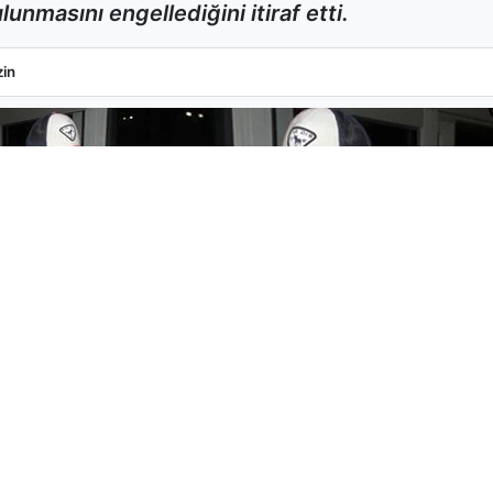
unmasını engellediğini itiraf etti.
k Pişmanlığını İtiraf Etti
in