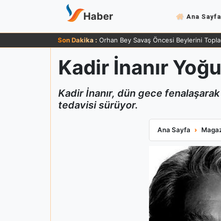
Haber
Ana Sayfa
Son Dakika :
Orhan Bey Savaş Öncesi Beylerini Topla
Kadir İnanır Yoğ
Kadir İnanır, dün gece fenalaşarak
tedavisi sürüyor.
Kadir İnanır Yoğ
Ana Sayfa
Magaz