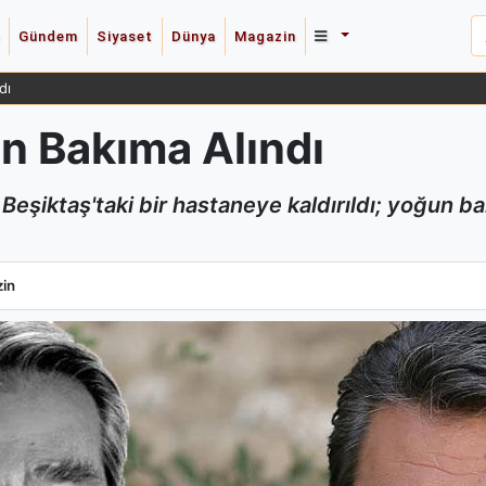
Gündem
Siyaset
Dünya
Magazin
dı
un Bakıma Alındı
 Beşiktaş'taki bir hastaneye kaldırıldı; yoğun 
un Bakıma Alındı
in