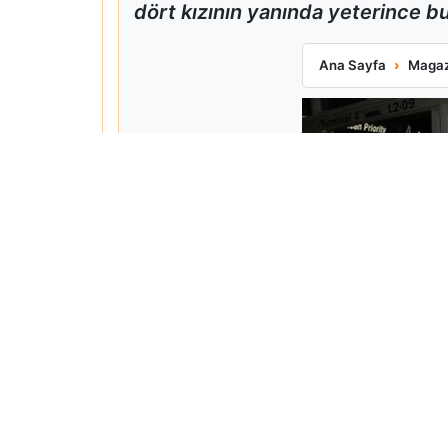
dört kızının yanında yeterince bul
Matt Damon Babalı
Ana Sayfa
Magaz