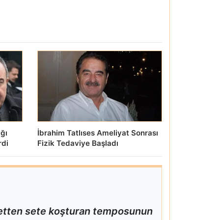
ığı
İbrahim Tatlıses Ameliyat Sonrası
rdi
Fizik Tedaviye Başladı
 setten sete koşturan temposunun