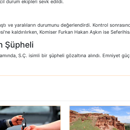
il durum ekipleri sevk edildi.
ulaştı ve yaralıların durumunu değerlendirdi. Kontrol sonra
’ne kaldırılırken, Komiser Furkan Hakan Aşkın ise Seferihisa
n Şüpheli
ında, S.Ç. isimli bir şüpheli gözaltına alındı. Emniyet güçler