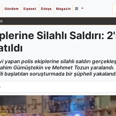
Gündem
Siyaset
Dünya
Magazin
dı
lerine Silahlı Saldırı: 2'
tıldı
 yapan polis ekiplerine silahlı saldırı gerçekleş
brahim Gümüştekin ve Mehmet Tozun yaralandı. Ya
ilgili başlatılan soruşturmada bir şüpheli yakal
plerine Silahlı Saldırı: 2'si Ağır 3 Yaralı, Soruşturma Başlatıldı
a