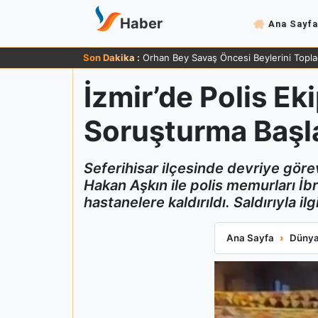
Haber
Ana Sayfa
Son Dakika :
Orhan Bey Savaş Öncesi Beylerini Topla
İzmir’de Polis Ekip
Soruşturma Başla
Seferihisar ilçesinde devriye görevi
Hakan Aşkın ile polis memurları İ
hastanelere kaldırıldı. Saldırıyla 
İzmir’de Polis Eki
Ana Sayfa
Düny