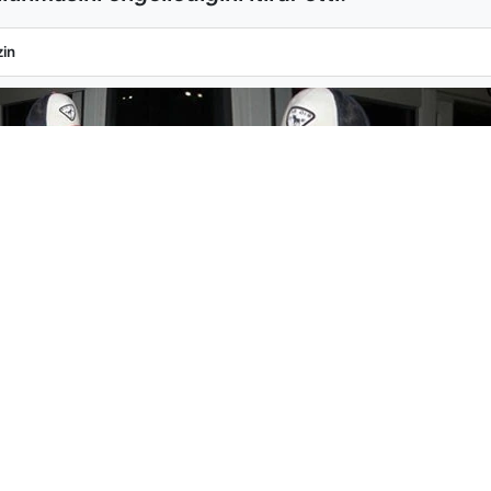
k Pişmanlığını İtiraf Etti
in