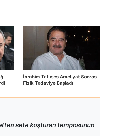
ığı
İbrahim Tatlıses Ameliyat Sonrası
rdi
Fizik Tedaviye Başladı
 setten sete koşturan temposunun