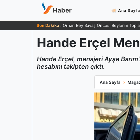
Haber
Ana Sayfa
Son Dakika :
Orhan Bey Savaş Öncesi Beylerini Topla
Hande Erçel Menaj
Hande Erçel, menajeri Ayşe Barım'ı
hesabını takipten çıktı.
Hande Erçel Menaj
Ana Sayfa
Magaz