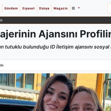
Gündem
Siyaset
Dünya
Magazin
dı
erinin Ajansını Profili
n tutuklu bulunduğu ID İletişim ajansını sosyal 
erinin Ajansını Profilinden Sildi
in