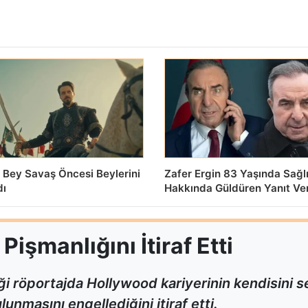
 Bey Savaş Öncesi Beylerini
Zafer Ergin 83 Yaşında Sağl
dı
Hakkında Güldüren Yanıt Ve
işmanlığını İtiraf Etti
i röportajda Hollywood kariyerinin kendisini
unmasını engellediğini itiraf etti.