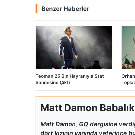
Benzer Haberler
Teoman 25 Bin Hayranıyla Stat
Orhan
Sahnesine Çıktı
Topla
Matt Damon Babalık P
Matt Damon, GQ dergisine verdiğ
dört kızının yanında yeterince bul