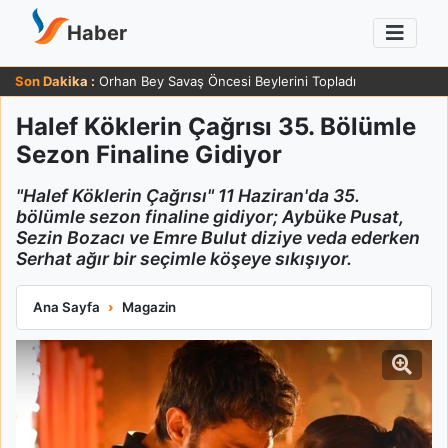
Haber
Son Dakika :
Orhan Bey Savaş Öncesi Beylerini Topladı
Halef Köklerin Çağrısı 35. Bölümle
Sezon Finaline Gidiyor
"Halef Köklerin Çağrısı" 11 Haziran'da 35.
bölümle sezon finaline gidiyor; Aybüke Pusat,
Sezin Bozacı ve Emre Bulut diziye veda ederken
Serhat ağır bir seçimle köşeye sıkışıyor.
Halef Köklerin Çağrısı 35. Bölümle Sezon Finaline Gidiyor
Ana Sayfa
Magazin