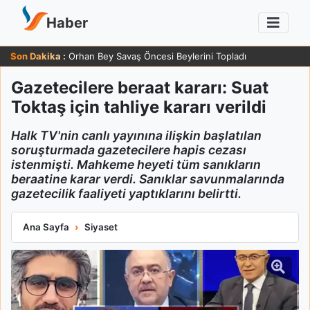
Haber
Son Dakika :
Orhan Bey Savaş Öncesi Beylerini Topladı
Gazetecilere beraat kararı: Suat
Toktaş için tahliye kararı verildi
Halk TV'nin canlı yayınına ilişkin başlatılan
soruşturmada gazetecilere hapis cezası
istenmişti. Mahkeme heyeti tüm sanıkların
beraatine karar verdi. Sanıklar savunmalarında
gazetecilik faaliyeti yaptıklarını belirtti.
Gazetecilere beraat kararı: Suat Toktaş için tahliye kararı veril
Ana Sayfa
Siyaset