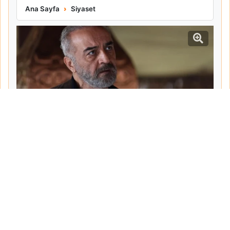
Yılmaz Erdoğan Köyceğiz Çiftliğindeki Yaşamını Paylaştı
Ana Sayfa
Siyaset
Tarih:
2026-06-09
Yazar:
Ahmet Şemsi
Haberin Devamı...
Haber.Biz Son Dakika Haberler