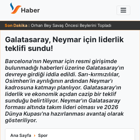
Haber
Son Dakika :
Orhan Bey Savaş Öncesi Beylerini Topladı
Galatasaray, Neymar için liderlik
teklifi sundu!
Barcelona'nın Neymar için resmi girişimde
bulunmadığı haberleri üzerine Galatasaray'ın
devreye girdiği iddia edildi. Sarı-kırmızılılar,
Osimhen'in ayrılığının ardından Neymar'ı
kadrosuna katmayı planlıyor. Galatasaray'ın
liderlik ve ekonomik açıdan cazip bir teklif
sunduğu belirtiliyor. Neymar'ın Galatasaray
forması altında takım lideri olması ve 2026
Dünya Kupası'na hazırlanması avantaj olarak
gösteriliyor.
Galatasaray, Neymar için liderlik teklifi sundu!
Ana Sayfa
Spor