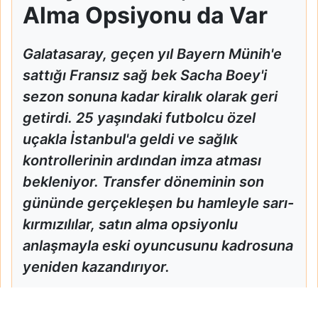
Alma Opsiyonu da Var
Galatasaray, geçen yıl Bayern Münih'e
sattığı Fransız sağ bek Sacha Boey'i
sezon sonuna kadar kiralık olarak geri
getirdi. 25 yaşındaki futbolcu özel
uçakla İstanbul'a geldi ve sağlık
kontrollerinin ardından imza atması
bekleniyor. Transfer döneminin son
gününde gerçekleşen bu hamleyle sarı-
kırmızılılar, satın alma opsiyonlu
anlaşmayla eski oyuncusunu kadrosuna
yeniden kazandırıyor.
Galatasaray Sacha Boey'i Kiraladı, Satın Alma Opsiyonu da 
Ana Sayfa
Spor