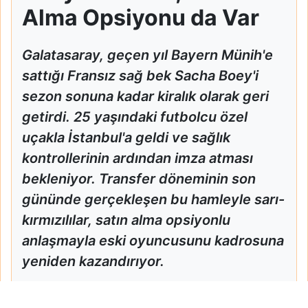
Alma Opsiyonu da Var
Galatasaray, geçen yıl Bayern Münih'e
sattığı Fransız sağ bek Sacha Boey'i
sezon sonuna kadar kiralık olarak geri
getirdi. 25 yaşındaki futbolcu özel
uçakla İstanbul'a geldi ve sağlık
kontrollerinin ardından imza atması
bekleniyor. Transfer döneminin son
gününde gerçekleşen bu hamleyle sarı-
kırmızılılar, satın alma opsiyonlu
anlaşmayla eski oyuncusunu kadrosuna
yeniden kazandırıyor.
Galatasaray Sacha Boey'i Kiraladı, Satın Alma Opsiyonu da 
Ana Sayfa
Spor