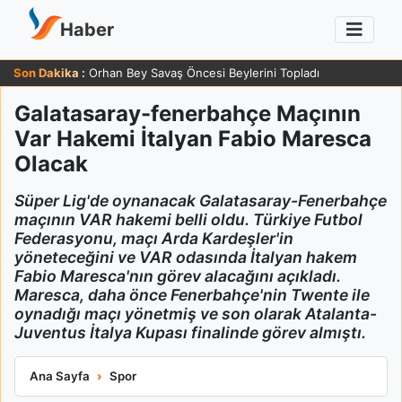
Haber
Son Dakika :
Orhan Bey Savaş Öncesi Beylerini Topladı
Galatasaray-fenerbahçe Maçının
Var Hakemi İtalyan Fabio Maresca
Olacak
Süper Lig'de oynanacak Galatasaray-Fenerbahçe
maçının VAR hakemi belli oldu. Türkiye Futbol
Federasyonu, maçı Arda Kardeşler'in
yöneteceğini ve VAR odasında İtalyan hakem
Fabio Maresca'nın görev alacağını açıkladı.
Maresca, daha önce Fenerbahçe'nin Twente ile
oynadığı maçı yönetmiş ve son olarak Atalanta-
Juventus İtalya Kupası finalinde görev almıştı.
Galatasaray-fenerbahçe Maçının Var Hakemi İtalyan Fabio M
Ana Sayfa
Spor