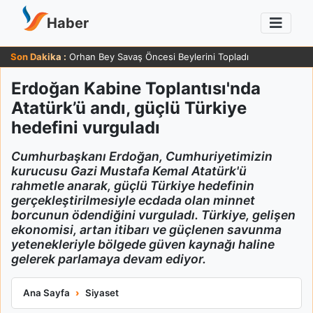
Haber
Son Dakika :
Orhan Bey Savaş Öncesi Beylerini Topladı
Erdoğan Kabine Toplantısı'nda
Atatürk’ü andı, güçlü Türkiye
hedefini vurguladı
Cumhurbaşkanı Erdoğan, Cumhuriyetimizin
kurucusu Gazi Mustafa Kemal Atatürk'ü
rahmetle anarak, güçlü Türkiye hedefinin
gerçekleştirilmesiyle ecdada olan minnet
borcunun ödendiğini vurguladı. Türkiye, gelişen
ekonomisi, artan itibarı ve güçlenen savunma
yetenekleriyle bölgede güven kaynağı haline
gelerek parlamaya devam ediyor.
Erdoğan Kabine Toplantısı'nda Atatürk’ü andı, güçlü Türkiye he
Ana Sayfa
Siyaset