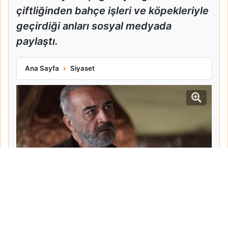
çiftliğinden bahçe işleri ve köpekleriyle
geçirdiği anları sosyal medyada
paylaştı.
Yılmaz Erdoğan Köyceğiz Çiftliğindeki Yaşamını Paylaştı
Ana Sayfa
Siyaset
Tarih:
2026-06-09
Yazar:
Ahmet Şemsi