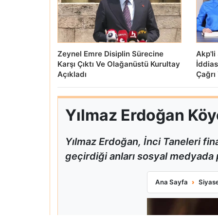
Zeynel Emre Disiplin Sürecine
Akp'l
Karşı Çıktı Ve Olağanüstü Kurultay
İddia
Açıkladı
Çağrı 
Yılmaz Erdoğan Köyc
Yılmaz Erdoğan, İnci Taneleri fin
geçirdiği anları sosyal medyada 
Yılmaz Erdoğan K
Ana Sayfa
Siyas