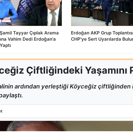
i Şamil Tayyar Çıplak Arama
Erdoğan AKP Grup Toplantıs
sına Vahim Dedi Erdoğan'a
CHP'ye Sert Uyarılarda Bul
Yaptı
eğiz Çiftliğindeki Yaşamını 
alinin ardından yerleştiği Köyceğiz çiftliğinden 
paylaştı.
öyceğiz Çiftliğindeki Yaşamını Paylaştı
et