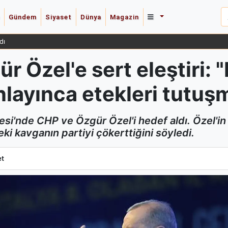
Gündem
Siyaset
Dünya
Magazin
dı
 Özel'e sert eleştiri: 
layınca etekleri tutuş
esi'nde CHP ve Özgür Özel'i hedef aldı. Özel'i
ki kavganın partiyi çökerttiğini söyledi.
 Özel'e sert eleştiri: "Koltuğu kaybedeceğini anlayınca etekleri tutuş
et