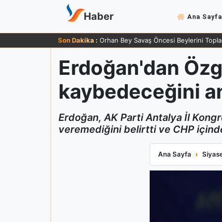
Haber
Ana Sayfa
Son Dakika :
Orhan Bey Savaş Öncesi Beylerini Topla
Erdoğan'dan Özgür
kaybedeceğini an
Erdoğan, AK Parti Antalya İl Kongr
veremediğini belirtti ve CHP içinde
Erdoğan'dan Özgür
Ana Sayfa
Siyas