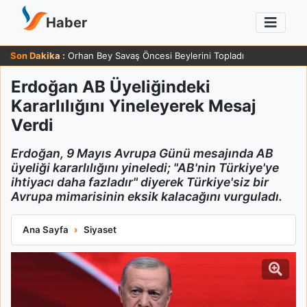
Haber
Son Dakika :
Orhan Bey Savaş Öncesi Beylerini Topladı
Erdoğan AB Üyeliğindeki
Kararlılığını Yineleyerek Mesaj
Verdi
Erdoğan, 9 Mayıs Avrupa Günü mesajında AB
üyeliği kararlılığını yineledi; "AB'nin Türkiye'ye
ihtiyacı daha fazladır" diyerek Türkiye'siz bir
Avrupa mimarisinin eksik kalacağını vurguladı.
Erdoğan AB Üyeliğindeki Kararlılığını Yineleyerek Mesaj Verdi
Ana Sayfa
Siyaset