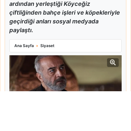
ardından yerleştiği Köyceğiz
çiftliğinden bahçe işleri ve köpekleriyle
geçirdiği anları sosyal medyada
paylaştı.
Yılmaz Erdoğan Köyceğiz Çiftliğindeki Yaşamını Paylaştı
Ana Sayfa
Siyaset
Tarih:
2026-06-09
Yazar:
Ahmet Şemsi