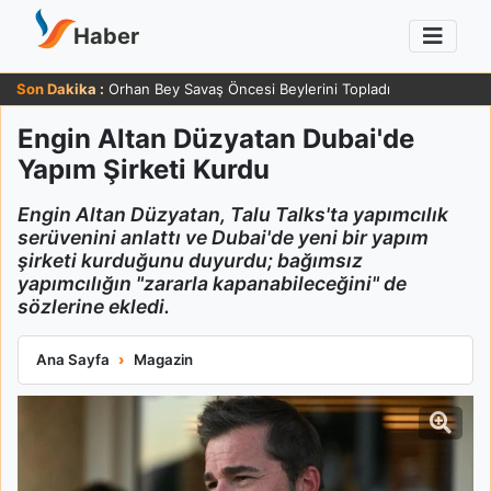
Haber
Son Dakika :
Orhan Bey Savaş Öncesi Beylerini Topladı
Engin Altan Düzyatan Dubai'de
Yapım Şirketi Kurdu
Engin Altan Düzyatan, Talu Talks'ta yapımcılık
serüvenini anlattı ve Dubai'de yeni bir yapım
şirketi kurduğunu duyurdu; bağımsız
yapımcılığın "zararla kapanabileceğini" de
sözlerine ekledi.
Engin Altan Düzyatan Dubai'de Yapım Şirketi Kurdu
Ana Sayfa
Magazin