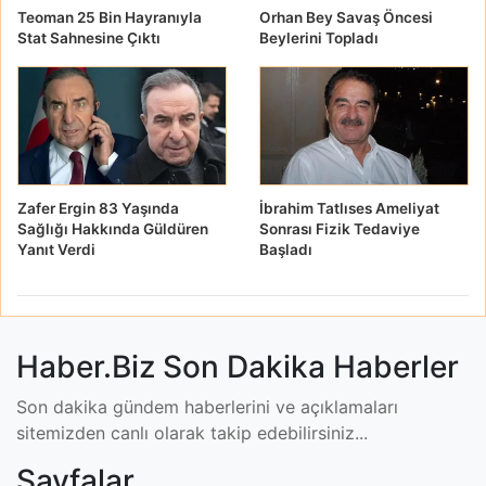
Teoman 25 Bin Hayranıyla
Orhan Bey Savaş Öncesi
Stat Sahnesine Çıktı
Beylerini Topladı
Zafer Ergin 83 Yaşında
İbrahim Tatlıses Ameliyat
Sağlığı Hakkında Güldüren
Sonrası Fizik Tedaviye
Yanıt Verdi
Başladı
Matt Damon Babalık
Pişmanlığını İtiraf Etti
Matt Damon, GQ dergisine verdiği