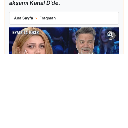
akşamı Kanal D'de.
Beyazla Joker 20. Bölüm Fragmanı Kahkaha Dolu Anlara S
Ana Sayfa
Fragman
Tarih:
2026-05-14
Yazar:
Mehmet Pancar
Haberin Devamı...