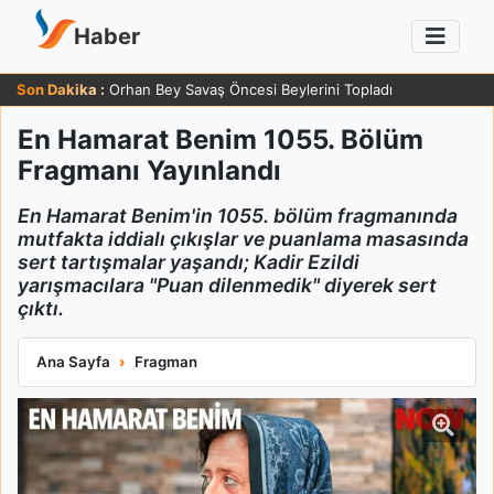
Haber
Son Dakika :
Orhan Bey Savaş Öncesi Beylerini Topladı
En Hamarat Benim 1055. Bölüm
Fragmanı Yayınlandı
En Hamarat Benim'in 1055. bölüm fragmanında
mutfakta iddialı çıkışlar ve puanlama masasında
sert tartışmalar yaşandı; Kadir Ezildi
yarışmacılara "Puan dilenmedik" diyerek sert
çıktı.
En Hamarat Benim 1055. Bölüm Fragmanı Yayınlandı
Ana Sayfa
Fragman