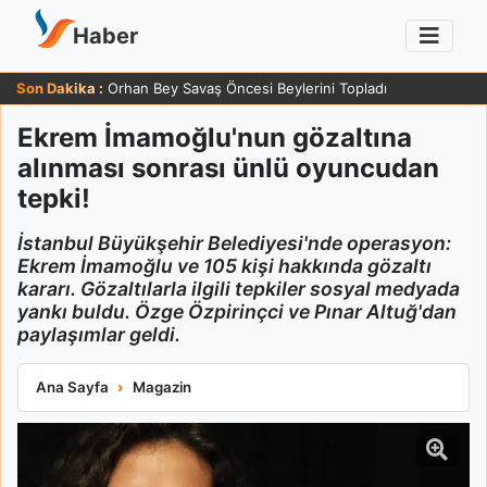
Haber
Son Dakika :
Orhan Bey Savaş Öncesi Beylerini Topladı
Ekrem İmamoğlu'nun gözaltına
alınması sonrası ünlü oyuncudan
tepki!
İstanbul Büyükşehir Belediyesi'nde operasyon:
Ekrem İmamoğlu ve 105 kişi hakkında gözaltı
kararı. Gözaltılarla ilgili tepkiler sosyal medyada
yankı buldu. Özge Özpirinçci ve Pınar Altuğ'dan
paylaşımlar geldi.
Ekrem İmamoğlu'nun gözaltına alınması sonrası ünlü oyuncuda
Ana Sayfa
Magazin