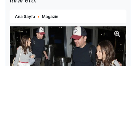
itiraf etti.
Matt Damon Babalık Pişmanlığını İtiraf Etti
Ana Sayfa
Magazin
Tarih:
2026-06-10
Yazar:
Turgut Gemici
Haberin Devamı...