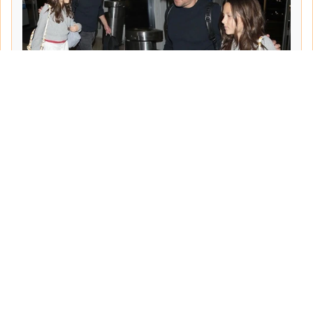
Tarih:
2026-06-10
Yazar:
Turgut Gemici
Haberin Devamı...
Haber.Biz Son Dakika Haberler
Son dakika gündem haberlerini ve açıklamaları
sitemizden canlı olarak takip edebilirsiniz...
Sayfalar