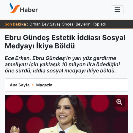
Haber
Son Dakika :
Orhan Bey Savaş Öncesi Beylerini Topladı
Ebru Gündeş Estetik İddiası Sosyal
Medyayı İkiye Böldü
Ece Erken, Ebru Gündeş'in yarı yüz gerdirme
ameliyatı için yaklaşık 10 milyon lira ödediğini
öne sürdü; iddia sosyal medyayı ikiye böldü.
Ebru Gündeş Estetik İddiası Sosyal Medyayı İkiye Böldü
Ana Sayfa
Magazin