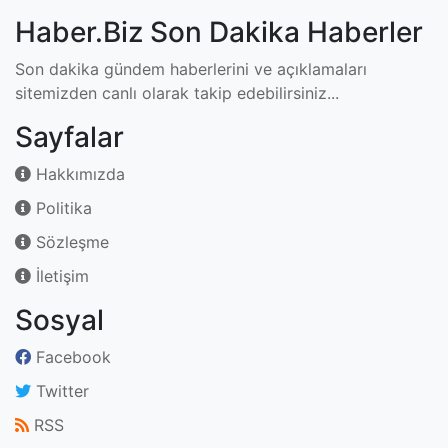
Matt Damon Babalık
Pişmanlığını İtiraf Etti
Matt Damon, GQ dergisine verdiği
röportajda Hollywood kariyerinin
kendisini setten sete koşturan
temposunun dört kızının yanında
yeterince bulunmasını engellediğini
itiraf etti.
Matt Damon Babalık Pişmanlığını İtiraf Etti
Ana Sayfa
Magazin