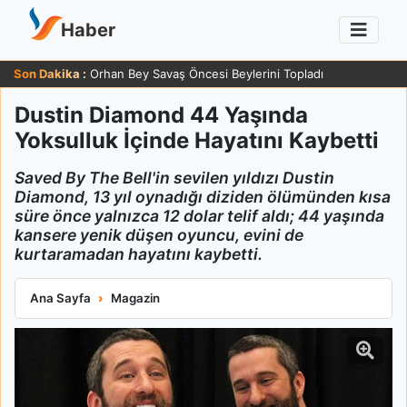
Haber
Son Dakika :
Zafer Ergin 83 Yaşında Sağlığı Hakkında Güldüren Yanıt Verdi
Dustin Diamond 44 Yaşında
Yoksulluk İçinde Hayatını Kaybetti
Saved By The Bell'in sevilen yıldızı Dustin
Diamond, 13 yıl oynadığı diziden ölümünden kısa
süre önce yalnızca 12 dolar telif aldı; 44 yaşında
kansere yenik düşen oyuncu, evini de
kurtaramadan hayatını kaybetti.
Dustin Diamond 44 Yaşında Yoksulluk İçinde Hayatını Kaybetti
Ana Sayfa
Magazin